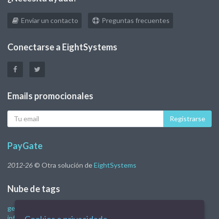
Enviar un contacto
Preguntas frecuentes
Conectarse a EightSystems
Emails promocionales
Tu
Registrarse
eMail
PayGate
2012-26
© Otra solución de
EightSystems
Nube de tags
gestión financiera
Sistema de gestión de la empresa.
programa
informático de gestión
control financiero empresarial
Sistema de