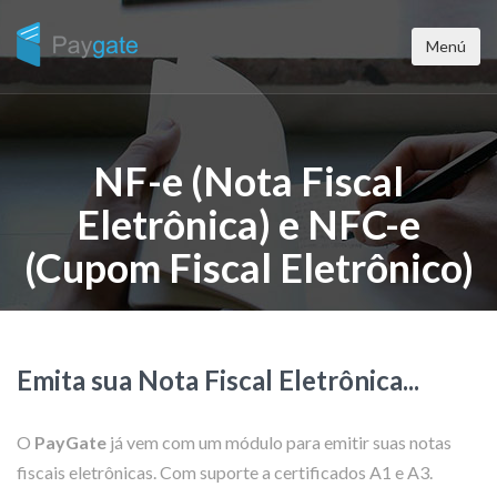
Menú
NF-e (Nota Fiscal
Eletrônica) e NFC-e
(Cupom Fiscal Eletrônico)
Emita sua Nota Fiscal Eletrônica...
O
PayGate
já vem com um módulo para emitir suas notas
fiscais eletrônicas. Com suporte a certificados A1 e A3.