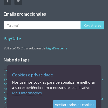
Emails promocionales
Tu
Registrarse
eMail
PayGate
2012-26
© Otra solución de
EightSystems
Nube de tags
gestión financiera
Sistema de gestión de la empresa.
programa
informático de gestión
Cookies e privacidade
control financiero empresarial
Sistema de
gestión de la empresa.
Programa de control financiero
software de
Nós usamos cookies para personalizar e melhorar
administración empresarial
sistemas de gestión empresarial
a sua experiência com o nosso site, e aplicativo.
software de gestión de negocios gratis
software de gestión
Mais informações
financiera
Gestión administrativa y financiera
Gestión financiera
Gestión financiera
Gestión financiera
Programa de ventas en línea
Programa de venta móvil
Sistema de venta
TIENDA EN LÍNEA
Aceitar todos os cookies
Comercio electrónico
nfe
nfce
software de pub
Restaurante