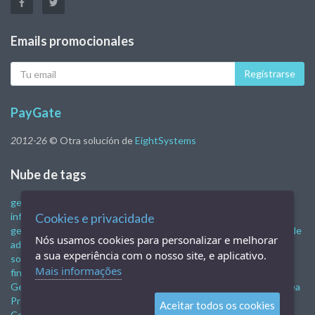
Emails promocionales
Tu
Registrarse
eMail
PayGate
2012-26
© Otra solución de
EightSystems
Nube de tags
gestión financiera
Sistema de gestión de la empresa.
programa
informático de gestión
Cookies e privacidade
control financiero empresarial
Sistema de
gestión de la empresa.
Programa de control financiero
software de
Nós usamos cookies para personalizar e melhorar
administración empresarial
sistemas de gestión empresarial
a sua experiência com o nosso site, e aplicativo.
software de gestión de negocios gratis
software de gestión
Mais informações
financiera
Gestión administrativa y financiera
Gestión financiera
Gestión financiera
Gestión financiera
Programa de ventas en línea
Programa de venta móvil
Sistema de venta
TIENDA EN LÍNEA
Aceitar todos os cookies
Comercio electrónico
nfe
nfce
software de pub
Restaurante