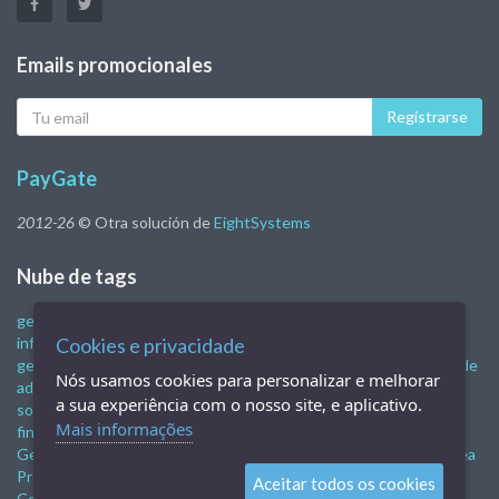
Emails promocionales
Tu
Registrarse
eMail
PayGate
2012-26
© Otra solución de
EightSystems
Nube de tags
gestión financiera
Sistema de gestión de la empresa.
programa
informático de gestión
Cookies e privacidade
control financiero empresarial
Sistema de
gestión de la empresa.
Programa de control financiero
software de
Nós usamos cookies para personalizar e melhorar
administración empresarial
sistemas de gestión empresarial
a sua experiência com o nosso site, e aplicativo.
software de gestión de negocios gratis
software de gestión
Mais informações
financiera
Gestión administrativa y financiera
Gestión financiera
Gestión financiera
Gestión financiera
Programa de ventas en línea
Programa de venta móvil
Sistema de venta
TIENDA EN LÍNEA
Aceitar todos os cookies
Comercio electrónico
nfe
nfce
software de pub
Restaurante