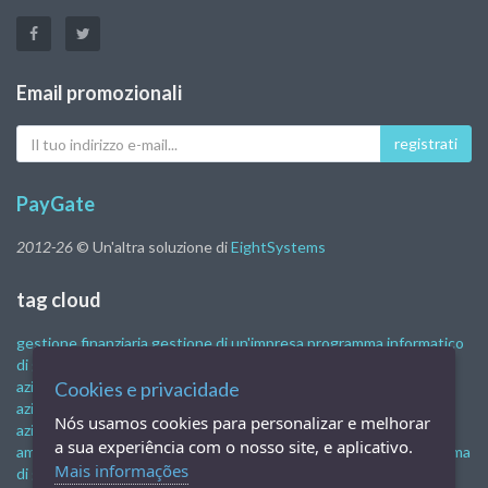
Email promozionali
Il
registrati
tuo
indirizzo
e-
PayGate
mail
2012-26
© Un'altra soluzione di
EightSystems
tag cloud
gestione finanziaria
gestione di un'impresa
programma informatico
di gestione
attività di controllo finanziario
sistema di gestione
aziendale
Cookies e privacidade
programma di controllo finanziario
software di gestione
aziendale
sistemi di gestione aziendale
software di gestione
Nós usamos cookies para personalizar e melhorar
aziendale gratuito
software di gestione finanziaria
gestione
a sua experiência com o nosso site, e aplicativo.
amministrativa e finanziaria
la gestione finanziaria aziendale
sistema
Mais informações
di gestione finanziaria
gestione finanziaria on-line
programma di