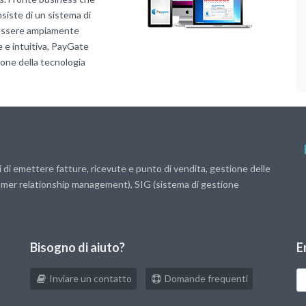
nsiste di un sistema di
ò essere ampiamente
e e intuitiva, PayGate
ione della tecnologia
 di emettere fatture, ricevute e punto di vendita, gestione delle
ustomer relationship management), SIG (sistema di gestione
Bisogno di aiuto?
E
Il
Inviare un contatto
Domande frequenti
t
in