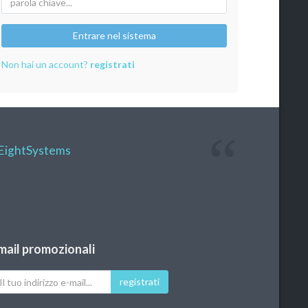
Entrare nel sistema
Non hai un account?
registrati
EightSystems
mail promozionali
registrati
uo
dirizzo