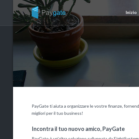
Inizio
PayGate ti aiuta a organizzare le vostre finanze, fornen
migliori per il tuo business!
Incontra il tuo nuovo amico, PayGate
PayGate è un'altra soluzione sviluppata da EightSystem